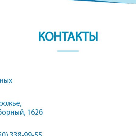
КОНТАКТЫ
дных
орожье,
борный, 162б
50) 338-99-55