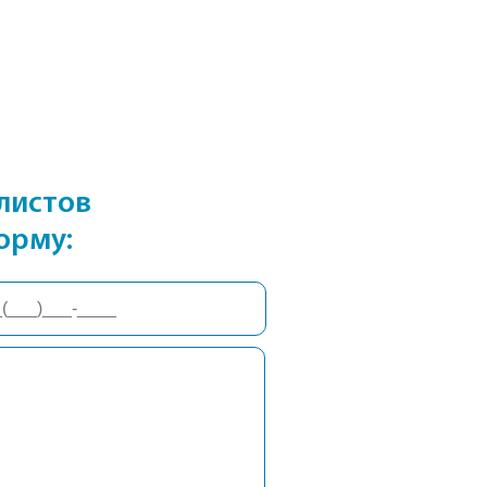
листов
орму: